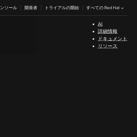
すべての Red Hat
ンソール
開発者
トライアルの開始
AI
サ
詳細情報
ポ
ドキュメント
ー
リソース
ト
コ
ン
ソ
ー
ル
開
発
者