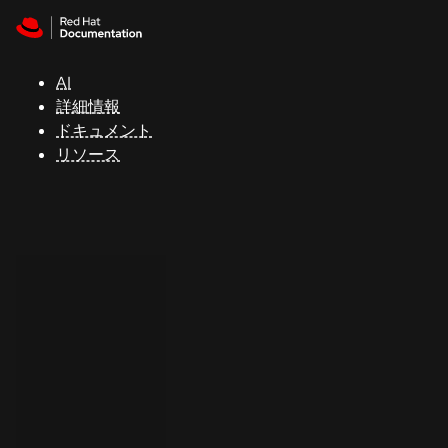
Skip to navigation
Skip to content
サ
ポ
ー
AI
ト
詳細情報
ドキュメント
リソース
コ
ン
ソ
ー
ル
開
発
者
ト
ラ