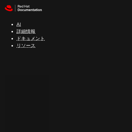
Skip to navigation
Skip to content
サ
ポ
ー
AI
ト
詳細情報
ドキュメント
リソース
コ
ン
ソ
ー
ル
開
発
者
ト
ラ