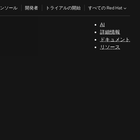
すべての Red Hat
ンソール
開発者
トライアルの開始
AI
サ
詳細情報
ポ
ドキュメント
ー
リソース
ト
コ
ン
ソ
ー
ル
開
発
者