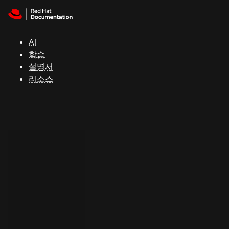
Skip to navigation
Skip to content
지
원
AI
학습
콘
설명서
솔
리소스
개
발
자
평
가
판
시
작
연