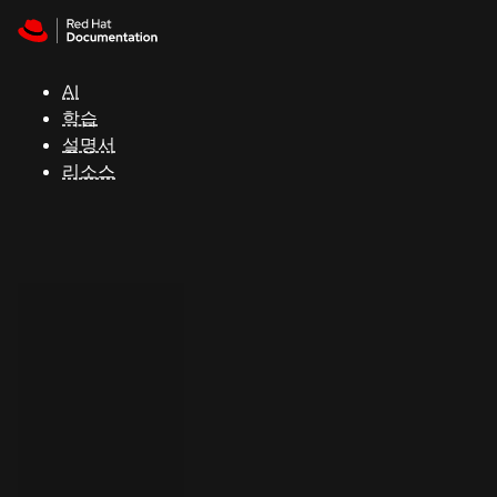
Skip to navigation
Skip to content
지
원
AI
학습
콘
설명서
솔
리소스
개
발
자
평
가
판
시
작
연