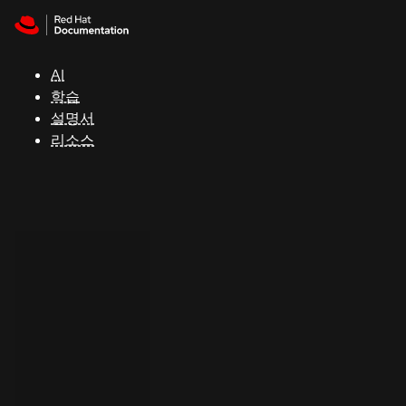
Skip to navigation
Skip to content
지
원
AI
학습
콘
설명서
솔
리소스
개
발
자
평
가
판
시
작
연