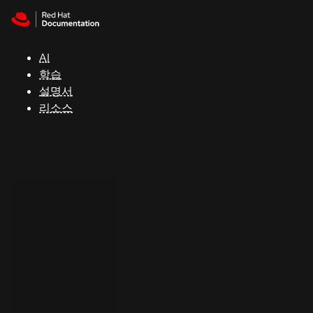
Skip to navigation
Skip to content
지
원
AI
학습
콘
설명서
솔
리소스
개
발
자
평
가
판
시
작
연