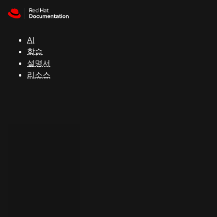
Skip to navigation
Skip to content
지
원
AI
학습
콘
설명서
솔
리소스
개
발
자
평
가
판
시
작
연