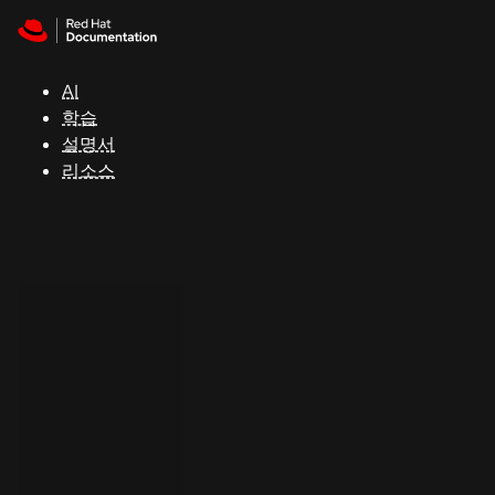
Skip to navigation
Skip to content
지
원
AI
학습
콘
설명서
솔
리소스
개
발
자
평
가
판
시
작
연