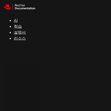
Skip to navigation
Skip to content
지
원
AI
학습
콘
설명서
솔
리소스
개
발
자
평
가
판
시
작
연