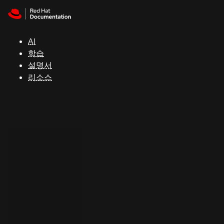
Skip to navigation
Skip to content
지
원
AI
학습
콘
설명서
솔
리소스
개
발
자
평
가
판
시
작
연