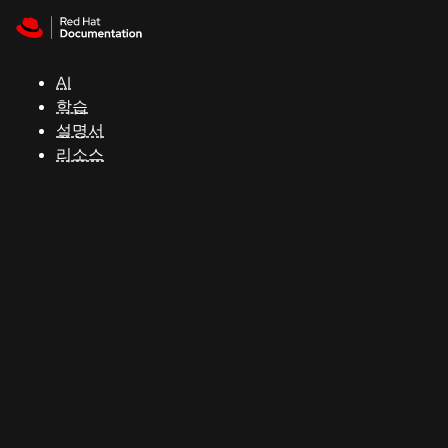
Skip to navigation
Skip to content
지
원
AI
학습
콘
설명서
솔
리소스
개
발
자
평
가
판
시
작
연