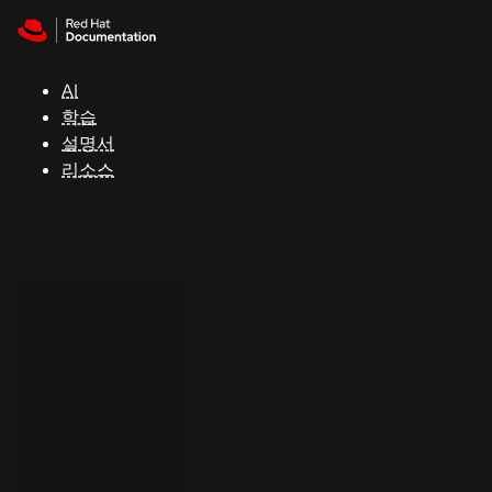
Skip to navigation
Skip to content
지
원
AI
학습
콘
설명서
솔
리소스
개
발
자
평
가
판
시
작
연