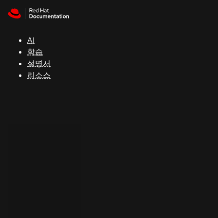
Skip to navigation
Skip to content
지
원
AI
학습
콘
설명서
솔
리소스
개
발
자
평
가
판
시
작
연