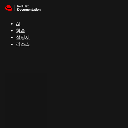
Skip to navigation
Skip to content
지
원
AI
학습
콘
설명서
솔
리소스
개
발
자
평
가
판
시
작
연