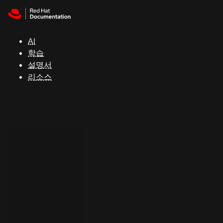
Skip to navigation
Skip to content
지
원
AI
학습
콘
설명서
솔
리소스
개
발
자
평
가
판
시
작
연