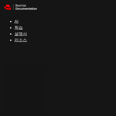
Skip to navigation
Skip to content
지
원
AI
학습
콘
설명서
솔
리소스
개
발
자
평
가
판
시
작
연