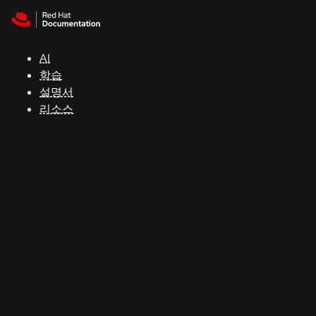
Skip to navigation
Skip to content
지
원
AI
학습
콘
설명서
솔
리소스
개
발
자
평
가
판
시
작
연