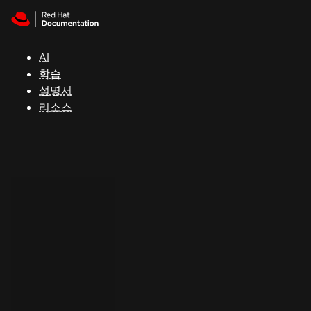
Skip to navigation
Skip to content
지
원
AI
학습
콘
설명서
솔
리소스
개
발
자
평
가
판
시
작
연