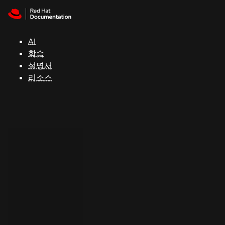
Skip to navigation
Skip to content
지
원
AI
학습
콘
설명서
솔
리소스
개
발
자
평
가
판
시
작
연