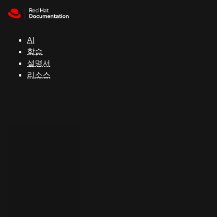
Skip to navigation
Skip to content
지
원
AI
학습
콘
설명서
솔
리소스
개
발
자
평
가
판
시
작
연