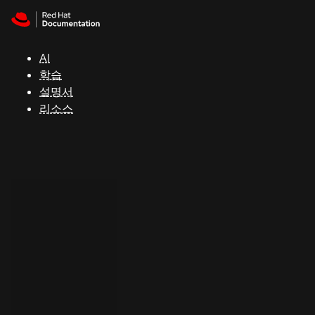
Skip to navigation
Skip to content
지
원
AI
학습
콘
설명서
솔
리소스
개
발
자
평
가
판
시
작
연