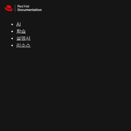
Skip to navigation
Skip to content
지
원
AI
학습
콘
설명서
솔
리소스
개
발
자
평
가
판
시
작
연