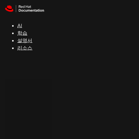
Skip to navigation
Skip to content
지
원
AI
학습
콘
설명서
솔
리소스
개
발
자
평
가
판
시
작
연