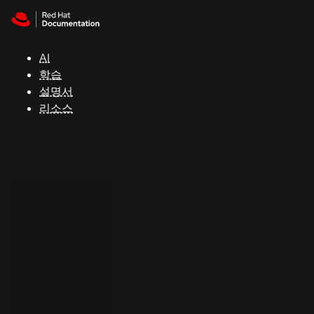
Skip to navigation
Skip to content
지
원
AI
학습
콘
설명서
솔
리소스
개
발
자
평
가
판
시
작
연