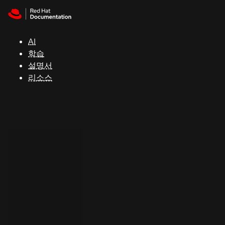
Skip to navigation
Skip to content
지
원
AI
학습
콘
설명서
솔
리소스
개
발
자
평
가
판
시
작
연