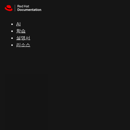
Skip to navigation
Skip to content
지
원
AI
학습
콘
설명서
솔
리소스
개
발
자
평
가
판
시
작
연