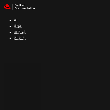
Skip to navigation
Skip to content
지
원
AI
학습
콘
설명서
솔
리소스
개
발
자
평
가
판
시
작
연