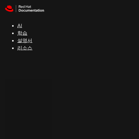
Skip to navigation
Skip to content
지
원
AI
학습
콘
설명서
솔
리소스
개
발
자
평
가
판
시
작
연