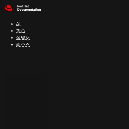
Skip to navigation
Skip to content
지
원
AI
학습
콘
설명서
솔
리소스
개
발
자
평
가
판
시
작
연