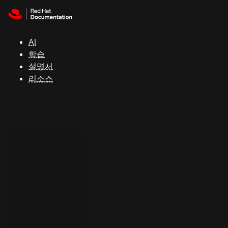
Skip to navigation
Skip to content
지
원
AI
학습
콘
설명서
솔
리소스
개
발
자
평
가
판
시
작
연