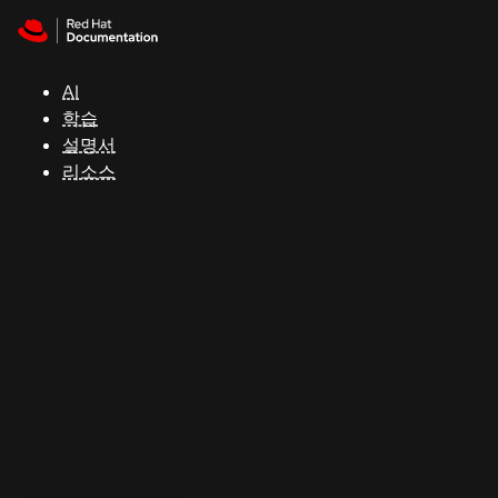
Skip to navigation
Skip to content
지
원
AI
학습
콘
설명서
솔
리소스
개
발
자
평
가
판
시
작
연