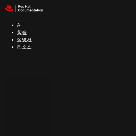
Skip to navigation
Skip to content
지
원
AI
학습
콘
설명서
솔
리소스
개
발
자
평
가
판
시
작
연