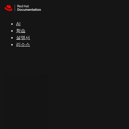
Skip to navigation
Skip to content
지
원
AI
학습
콘
설명서
솔
리소스
개
발
자
평
가
판
시
작
연