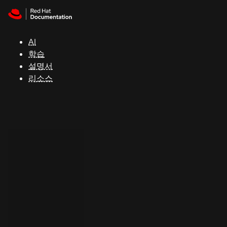
Skip to navigation
Skip to content
지
원
AI
학습
콘
설명서
솔
리소스
개
발
자
평
가
판
시
작
연