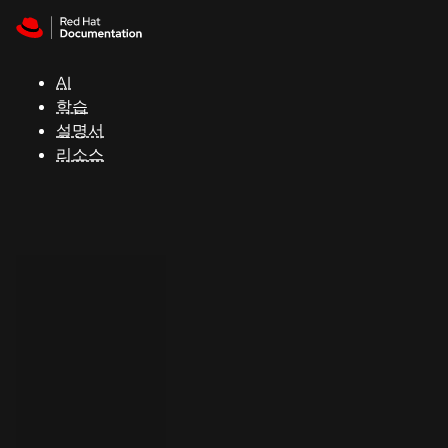
Skip to navigation
Skip to content
지
원
AI
학습
콘
설명서
솔
리소스
개
발
자
평
가
판
시
작
연