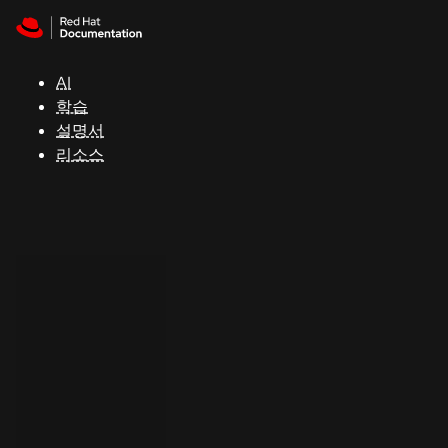
Skip to navigation
Skip to content
지
원
AI
학습
콘
설명서
솔
리소스
개
발
자
평
가
판
시
작
연