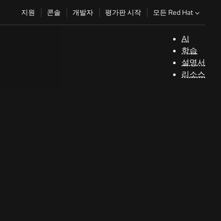
모든 Red Hat
지원
콘솔
개발자
평가판 시작
AI
지
학습
원
설명서
리소스
콘
솔
개
발
자
평
가
판
시
작