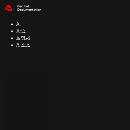
Skip to navigation
Skip to content
지
원
AI
학습
콘
설명서
솔
리소스
개
발
자
평
가
판
시
작
연