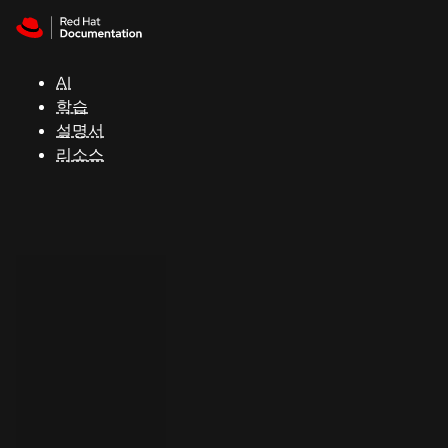
Skip to navigation
Skip to content
지
원
AI
학습
콘
설명서
솔
리소스
개
발
자
평
가
판
시
작
연