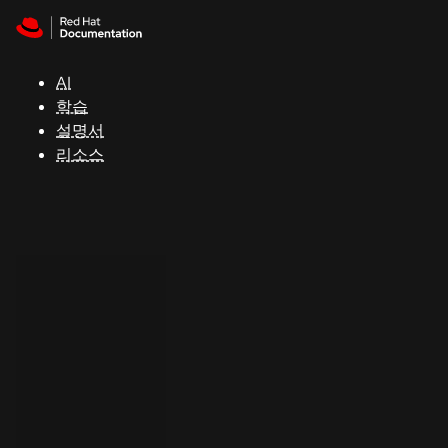
Skip to navigation
Skip to content
지
원
AI
학습
콘
설명서
솔
리소스
개
발
자
평
가
판
시
작
연