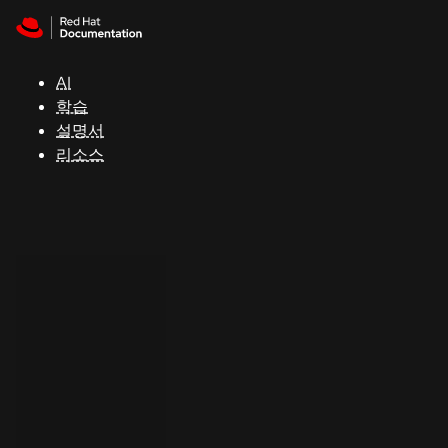
Skip to navigation
Skip to content
지
원
AI
학습
콘
설명서
솔
리소스
개
발
자
평
가
판
시
작
연