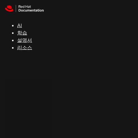
Skip to navigation
Skip to content
지
원
AI
학습
콘
설명서
솔
리소스
개
발
자
평
가
판
시
작
연