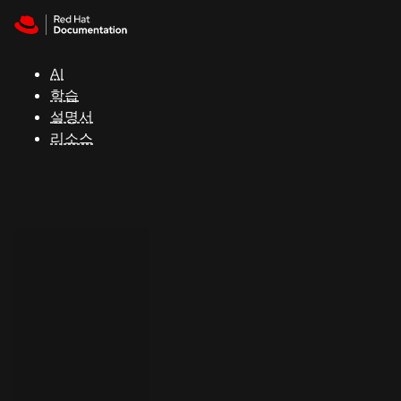
Skip to navigation
Skip to content
지
원
AI
학습
콘
설명서
솔
리소스
개
발
자
평
가
판
시
작
연