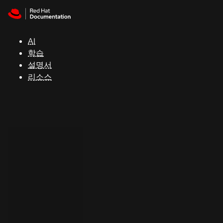
Skip to navigation
Skip to content
지
원
AI
학습
콘
설명서
솔
리소스
개
발
자
평
가
판
시
작
연