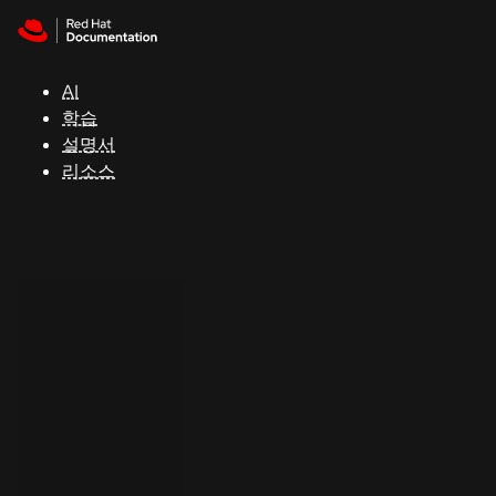
Skip to navigation
Skip to content
지
원
AI
학습
콘
설명서
솔
리소스
개
발
자
평
가
판
시
작
연