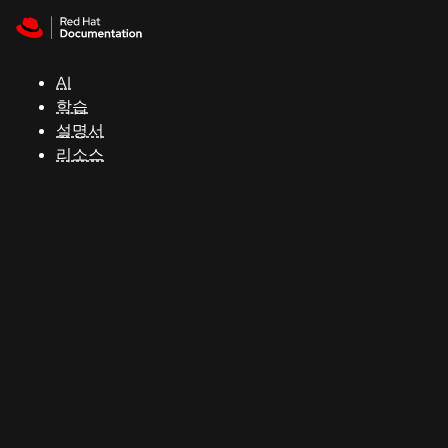
Skip to navigation
Skip to content
지
원
AI
학습
콘
설명서
솔
리소스
개
발
자
평
가
판
시
작
연