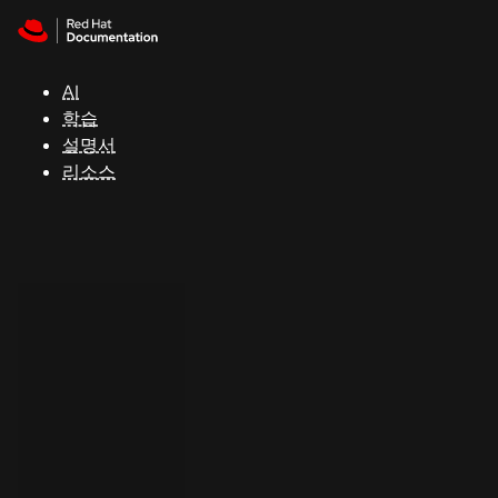
Skip to navigation
Skip to content
지
원
AI
학습
콘
설명서
솔
리소스
개
발
자
평
가
판
시
작
연