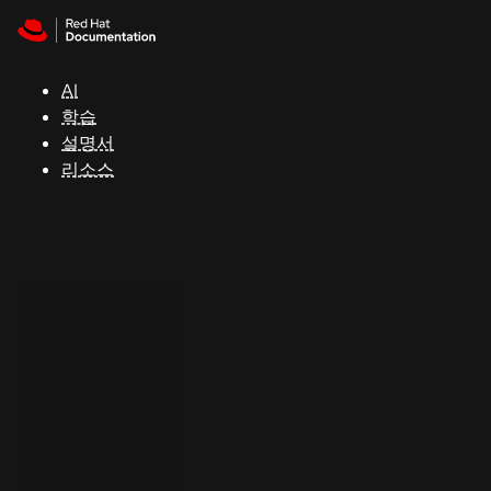
Skip to navigation
Skip to content
지
원
AI
학습
콘
설명서
솔
리소스
개
발
자
평
가
판
시
작
연